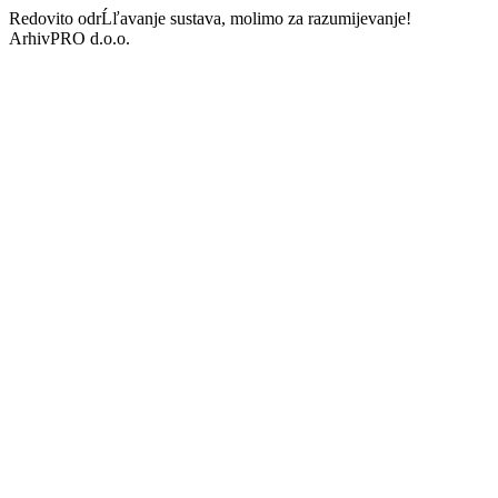
Redovito odrĹľavanje sustava, molimo za razumijevanje!
ArhivPRO d.o.o.